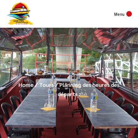
Menu
Home
Tours
Planning des heures des
départs :